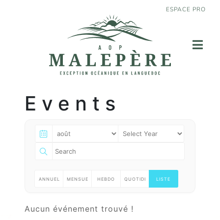
ESPACE PRO
Events
ANNUEL
MENSUE
HEBDO
QUOTIDI
LISTE
LE
LLE
MADAIR
ENNE
Aucun événement trouvé !
E