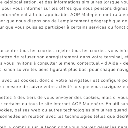
de géolocalisation, et des informations similaires lorsque vo
 pour vous informer sur les offres que nous pensons dignes 
Conformément à la loi applicable, AOP Malepère mettra à vo
ser que nous disposions de l’emplacement géographique de v
 que vous puissiez participer à certains services ou foncti
accepter tous les cookies, rejeter tous les cookies, vous in
mettre de refuser son enregistrement dans votre terminal, 
 vous invitons à consulter le menu contextuel « d’Aide » de
 sinon suivre les liens figurant plus bas, pour chaque navi
avec les cookies, donc si votre navigateur est configuré pou
n mesure de suivre votre activité lorsque vous naviguez entr
ettez à des tiers de vous envoyer des cookies, mais si vous
certains ou tous le site internet AOP Malepère. En utilisan
ookies, balises web ou autres technologies similaires quand 
ersonnelles en relation avec les technologies telles que décr
 web, y compris sur la façon dont vous pouvez gérer les par