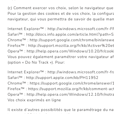
(c) Comment exercer vos choix, selon le navigateur que 
Pour la gestion des cookies et de vos choix, la configur
navigateur, qui vous permettra de savoir de quelle mani
Internet Explorer™ : http://windows.microsoft.com/fr-
Safari™ : http://docs.info.apple.com/article.html?path=S
Chrome™ : http://support.google.com/chrome/bin/an
Firefox™ : http://support.mozilla.org/fr/kb/Active
Opera™ : http://help.opera.com/Windows/10.20/fr/cook
Vous pouvez également paramétrer votre navigateur afin
(option « Do No Track »). Pour:
Internet Explorer™ : http://windows.microsoft.com/fr-fr
Safari™ : http://support.apple.com/kb/PH11952
Chrome™ : https://support.google.com/chrome/answer
Firefox™ : https://support.mozilla.org/fr/kb/comment-ac
Opera™ : http://help.opera.com/Windows/12.10/fr/notr
Vos choix exprimés en ligne
Il existe d’autres possibilités que le paramétrage du na