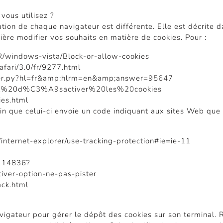
vous utilisez ?
ation de chaque navigateur est différente. Elle est décrite 
ère modifier vos souhaits en matière de cookies. Pour :
FR/windows-vista/Block-or-allow-cookies
afari/3.0/fr/9277.html
swer.py?hl=fr&amp;hlrm=en&amp;answer=95647
r%20et%20d%C3%A9sactiver%20les%20cookies
ies.html
 que celui-ci envoie un code indiquant aux sites Web que v
/internet-explorer/use-tracking-protection#ie=ie-11
/114836?
tiver-option-ne-pas-pister
ack.html
vigateur pour gérer le dépôt des cookies sur son terminal. R