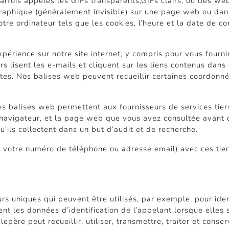
parfois appelés les GIFs transparents,GIFs clairs, ou des we
graphique (généralement invisible) sur une page web ou dan
tre ordinateur tels que les cookies, l’heure et la date de c
xpérience sur notre site internet, y compris pour vous fourn
urs lisent les e-mails et cliquent sur les liens contenus da
ntes. Nos balises web peuvent recueillir certaines coordonn
s balises web permettent aux fournisseurs de services tiers
 navigateur, et la page web que vous avez consultée avant d’
qu’ils collectent dans un but d’audit et de recherche.
votre numéro de téléphone ou adresse email) avec ces tier
urs uniques qui peuvent être utilisés, par exemple, pour id
nt les données d’identification de l’appelant lorsque elles 
re peut recueillir, utiliser, transmettre, traiter et conserv