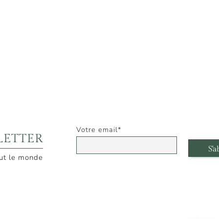
email
LETTER
out le monde