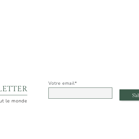
email
LETTER
out le monde